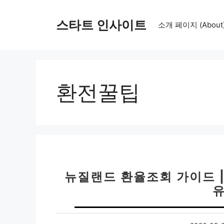
컨
텐
스타트 인사이트
소개 페이지 (About
츠
로
건
너
뛰
환전꿀팁
기
뉴질랜드 환율조회 가이드 |
유