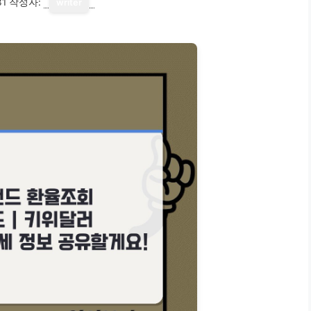
31
작성자:
writer