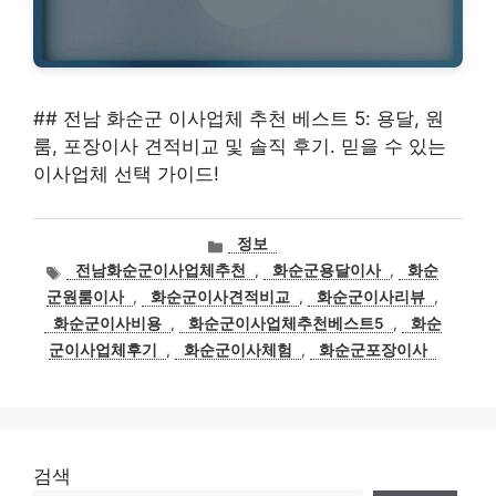
## 전남 화순군 이사업체 추천 베스트 5: 용달, 원
룸, 포장이사 견적비교 및 솔직 후기. 믿을 수 있는
이사업체 선택 가이드!
카
정보
테
태
전남화순군이사업체추천
,
화순군용달이사
,
화순
고
그
군원룸이사
,
화순군이사견적비교
,
화순군이사리뷰
,
리
화순군이사비용
,
화순군이사업체추천베스트5
,
화순
군이사업체후기
,
화순군이사체험
,
화순군포장이사
검색