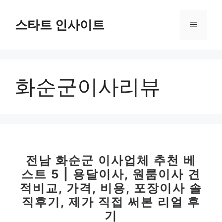
컨
텐
스타트 인사이트
메
츠
로
뉴
건
너
화순군이사리뷰
뛰
기
전남 화순군 이사업체 추천 베
스트 5 | 용달이사, 원룸이사 견
적비교, 가격, 비용, 포장이사 솔
직후기, 제가 직접 써본 리얼 후
기