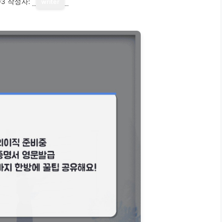
03
작성자:
writer