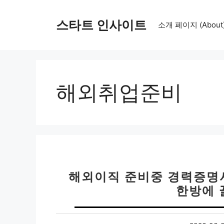
컨
텐
스타트 인사이트
소개 페이지 (About
츠
로
건
너
뛰
해외취업준비
기
해외이직 준비중 경력증명
한방에 