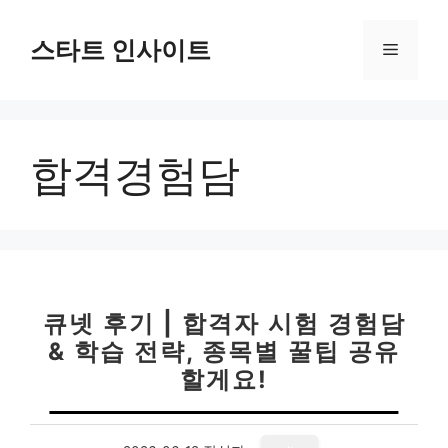
컨
텐
스타트 인사이트
메
츠
로
뉴
건
너
합격경험담
뛰
기
큐넷 후기 | 합격자 시험 경험담
& 학습 전략, 종목별 꿀팁 공유
할게요!