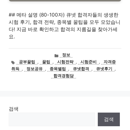
## 메타 설명 (80-100자) 큐넷 합격자들의 생생한
시험 후기, 합격 전략, 종목별 꿀팁을 모두 모았습니
다! 지금 바로 확인하고 합격의 지름길을 찾아가세
요.
카
정보
테
태
공부꿀팁
,
꿀팁
,
시험전략
,
시험준비
,
자격증
고
그
취득
,
정보공유
,
종목별팁
,
큐넷합격
,
큐넷후기
,
리
합격경험담
검색
검색