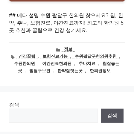
## 메타 설명 수원 팔달구 한의원 찾으세요? 침, 한
약, 추나, 보험진료, 야간진료까지! 최고의 한의원 5
곳 추천과 꿀팁으로 건강 챙기세요.
카
정보
테
태
건강꿀팁
,
보험진료가능
,
수원팔달구한의원추천
,
고
그
수원한의원
,
야간진료한의원
,
추나치료
,
침잘놓는
리
곳
,
팔달구보건
,
한약잘짓는곳
,
한의원정보
검색
검색