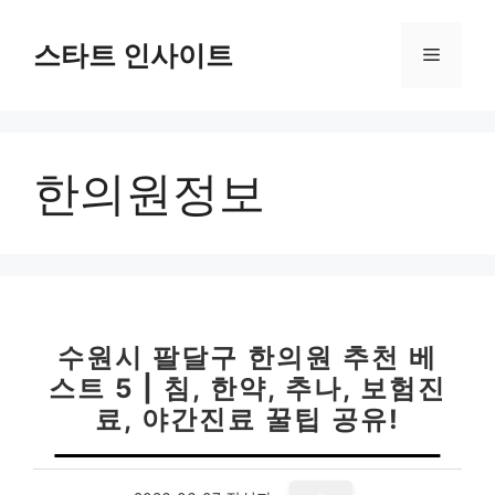
컨
텐
스타트 인사이트
메
츠
로
뉴
건
너
한의원정보
뛰
기
수원시 팔달구 한의원 추천 베
스트 5 | 침, 한약, 추나, 보험진
료, 야간진료 꿀팁 공유!