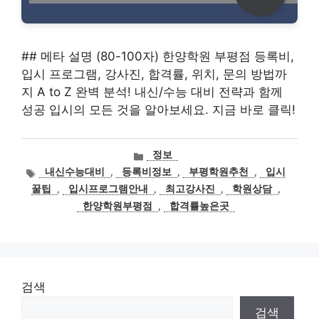
## 메타 설명 (80-100자) 한양학원 부평점 등록비,
입시 프로그램, 강사진, 합격률, 위치, 문의 방법까
지 A to Z 완벽 분석! 내신/수능 대비 전략과 함께
성공 입시의 모든 것을 알아보세요. 지금 바로 클릭!
카
정보
테
태
내신수능대비
,
등록비정보
,
부평학원추천
,
입시
고
그
꿀팁
,
입시프로그램안내
,
최고강사진
,
학원상담
,
리
한양학원부평점
,
합격률높은곳
검색
검색