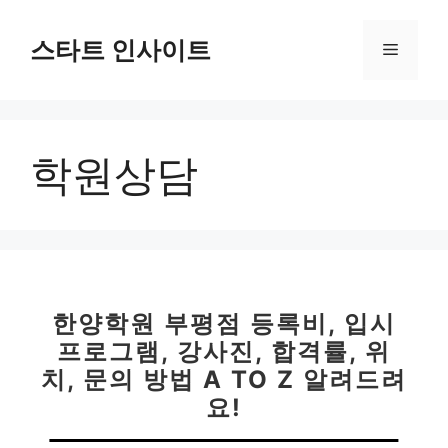
컨
텐
스타트 인사이트
메
츠
로
뉴
건
너
학원상담
뛰
기
한양학원 부평점 등록비, 입시
프로그램, 강사진, 합격률, 위
치, 문의 방법 A TO Z 알려드려
요!