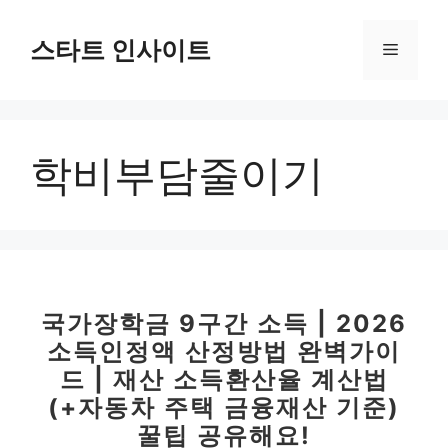
컨
텐
스타트 인사이트
메
츠
로
뉴
건
너
학비부담줄이기
뛰
기
국가장학금 9구간 소득 | 2026
소득인정액 산정방법 완벽가이
드 | 재산 소득환산율 계산법
(+자동차 주택 금융재산 기준)
꿀팁 공유해요!