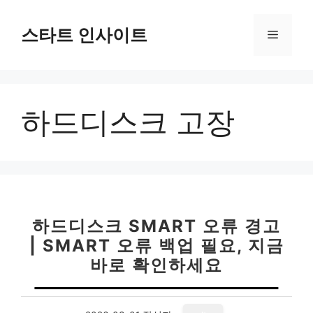
컨
텐
스타트 인사이트
메
츠
로
뉴
건
너
하드디스크 고장
뛰
기
하드디스크 SMART 오류 경고
| SMART 오류 백업 필요, 지금
바로 확인하세요