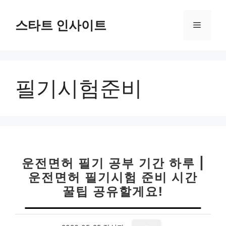
컨
텐
스타트 인사이트
메
츠
로
뉴
건
너
필기시험준비
뛰
기
운전면허 필기 공부 기간 하루 |
운전면허 필기시험 준비 시간
꿀팁 공유할게요!