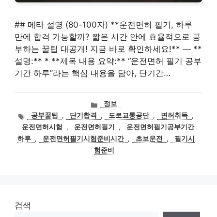
## 메타 설명 (80-100자) **운전면허 필기, 하루
만에 합격 가능할까? 짧은 시간 안에 효율적으로 공
부하는 꿀팁 대공개! 지금 바로 확인하세요!** — **
설명:** * **제목 내용 요약:** “운전면허 필기 공부
기간 하루”라는 핵심 내용을 담아, 단기간…
카
정보
테
태
공부꿀팁
,
단기합격
,
도로교통공단
,
면허취득
,
고
그
운전면허시험
,
운전면허필기
,
운전면허필기공부기간
리
하루
,
운전면허필기시험준비시간
,
초보운전
,
필기시
험준비
검색