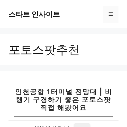
컨
텐
스타트 인사이트
메
츠
로
뉴
건
너
포토스팟추천
뛰
기
인천공항 1터미널 전망대 | 비
행기 구경하기 좋은 포토스팟
직접 해봤어요