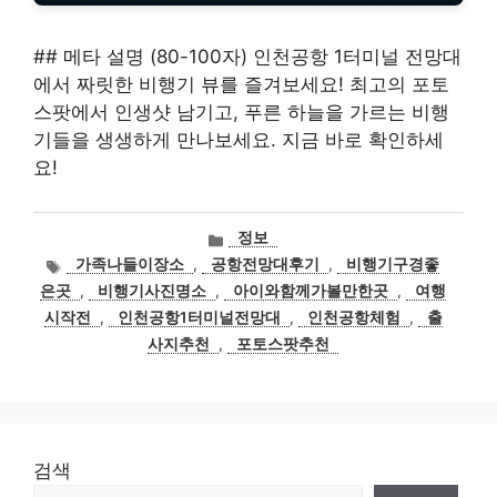
## 메타 설명 (80-100자) 인천공항 1터미널 전망대
에서 짜릿한 비행기 뷰를 즐겨보세요! 최고의 포토
스팟에서 인생샷 남기고, 푸른 하늘을 가르는 비행
기들을 생생하게 만나보세요. 지금 바로 확인하세
요!
카
정보
테
태
가족나들이장소
,
공항전망대후기
,
비행기구경좋
고
그
은곳
,
비행기사진명소
,
아이와함께가볼만한곳
,
여행
리
시작전
,
인천공항1터미널전망대
,
인천공항체험
,
출
사지추천
,
포토스팟추천
검색