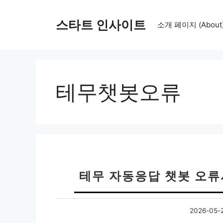
컨
텐
스타트 인사이트
소개 페이지 (About
츠
로
건
너
뛰
테무챗봇오류
기
테무 자동응답 챗봇 오
2026-05-