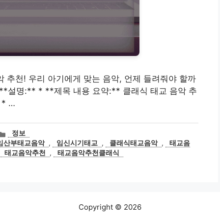
 음악 추천! 우리 아기에게 맞는 음악, 언제 들려줘야 할까
*설명:** * **제목 내용 요약:** 클래식 태교 음악 추
* …
카
정보
테
임산부태교음악
,
임신시기태교
,
클래식태교음악
,
태교음
고
,
태교음악추천
,
태교음악추천클래식
리
Copyright © 2026