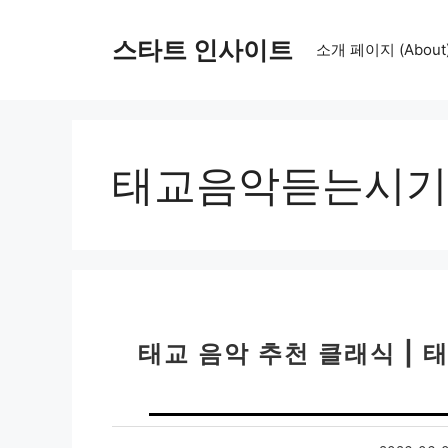
컨
텐
스타트 인사이트
소개 페이지 (About
츠
로
건
너
뛰
태교음악듣는시기
기
태교 음악 추천 클래식 | 