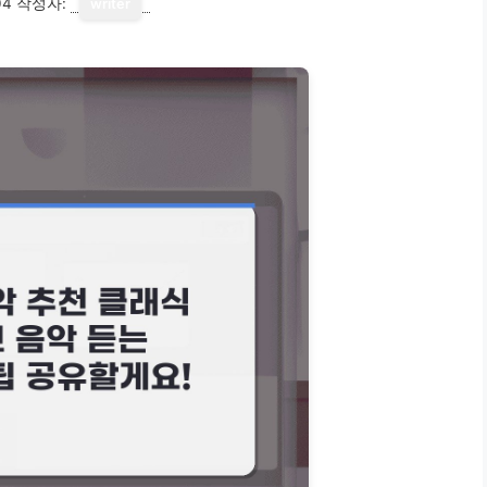
04
작성자:
writer