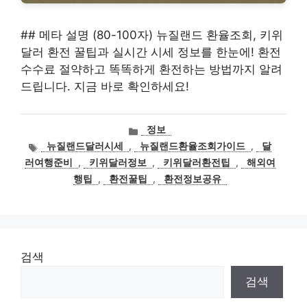
## 메타 설명 (80-100자) 뉴질랜드 환율조회, 키위
달러 환전 꿀팁과 실시간 시세 정보를 한눈에! 환전
수수료 절약하고 똑똑하게 환전하는 방법까지 알려
드립니다. 지금 바로 확인하세요!
카
정보
테
태
뉴질랜드달러시세
,
뉴질랜드환율조회가이드
,
달
고
그
러여행준비
,
키위달러정보
,
키위달러환전팁
,
해외여
리
행팁
,
환전꿀팁
,
환전정보공유
검색
검색