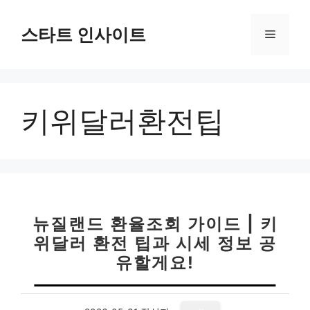
컨
텐
스타트 인사이트
메
츠
로
뉴
건
너
키위달러환전팁
뛰
기
뉴질랜드 환율조회 가이드 | 키
위달러 환전 팁과 시세 정보 공
유할게요!