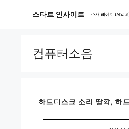
컨
텐
스타트 인사이트
소개 페이지 (About
츠
로
건
너
뛰
컴퓨터소음
기
하드디스크 소리 딸깍, 하