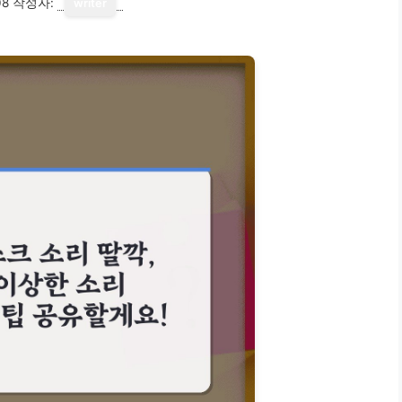
08
작성자:
writer