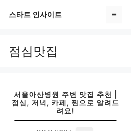
컨
텐
스타트 인사이트
메
츠
로
뉴
건
너
점심맛집
뛰
기
서울아산병원 주변 맛집 추천 |
점심, 저녁, 카페, 찐으로 알려드
려요!