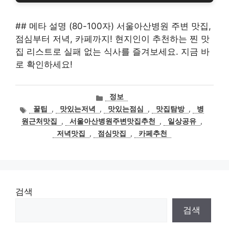
## 메타 설명 (80-100자) 서울아산병원 주변 맛집,
점심부터 저녁, 카페까지! 현지인이 추천하는 찐 맛
집 리스트로 실패 없는 식사를 즐겨보세요. 지금 바
로 확인하세요!
카
정보
테
태
꿀팁
,
맛있는저녁
,
맛있는점심
,
맛집탐방
,
병
고
그
원근처맛집
,
서울아산병원주변맛집추천
,
일상공유
,
리
저녁맛집
,
점심맛집
,
카페추천
검색
검색