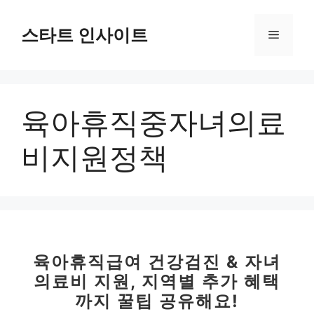
컨
텐
스타트 인사이트
메
츠
로
뉴
건
너
육아휴직중자녀의료
뛰
기
비지원정책
육아휴직급여 건강검진 & 자녀
의료비 지원, 지역별 추가 혜택
까지 꿀팁 공유해요!