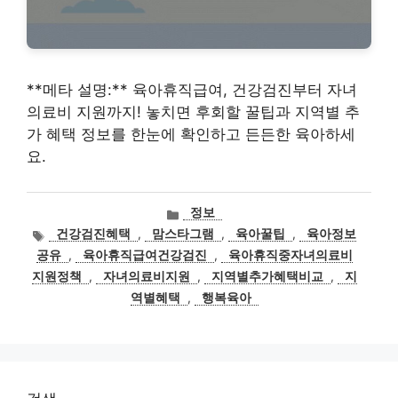
**메타 설명:** 육아휴직급여, 건강검진부터 자녀
의료비 지원까지! 놓치면 후회할 꿀팁과 지역별 추
가 혜택 정보를 한눈에 확인하고 든든한 육아하세
요.
카
정보
테
태
건강검진혜택
,
맘스타그램
,
육아꿀팁
,
육아정보
고
그
공유
,
육아휴직급여건강검진
,
육아휴직중자녀의료비
리
지원정책
,
자녀의료비지원
,
지역별추가혜택비교
,
지
역별혜택
,
행복육아