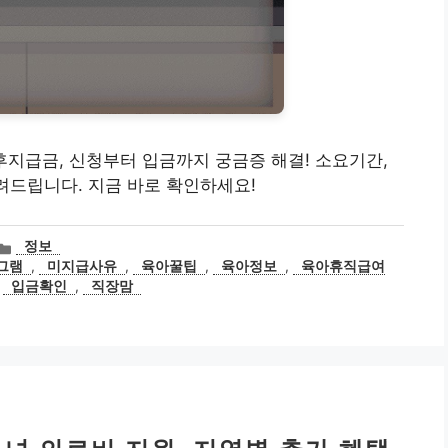
 사후지급금, 신청부터 입금까지 궁금증 해결! 소요기간,
알려드립니다. 지금 바로 확인하세요!
카
정보
테
그램
,
미지급사유
,
육아꿀팁
,
육아정보
,
육아휴직급여
고
,
입금확인
,
직장맘
리