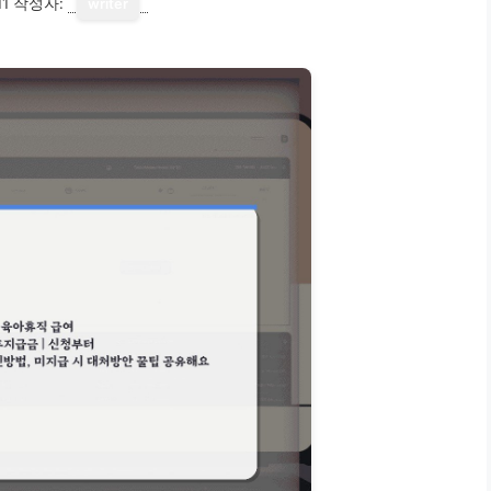
11
작성자:
writer