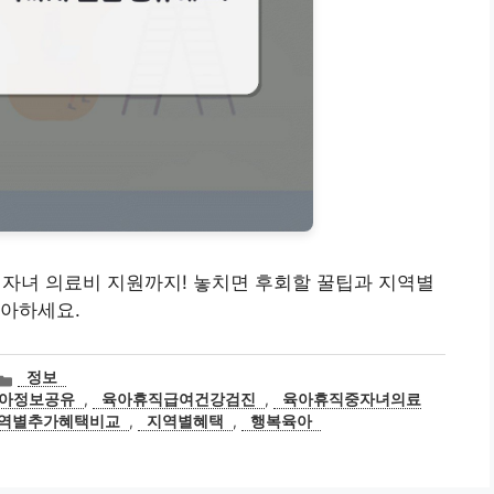
터 자녀 의료비 지원까지! 놓치면 후회할 꿀팁과 지역별
육아하세요.
카
정보
테
아정보공유
,
육아휴직급여건강검진
,
육아휴직중자녀의료
고
역별추가혜택비교
,
지역별혜택
,
행복육아
리