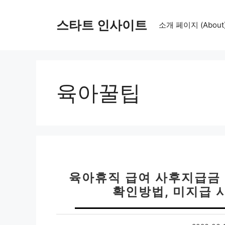
컨
텐
스타트 인사이트
소개 페이지 (About
츠
로
건
너
뛰
육아꿀팁
기
육아휴직 급여 사후지급금 
확인방법, 미지급 