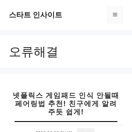
컨
텐
스타트 인사이트
메
츠
로
뉴
건
너
오류해결
뛰
기
넷플릭스 게임패드 인식 안될때
페어링법 추천! 친구에게 알려
주듯 쉽게!