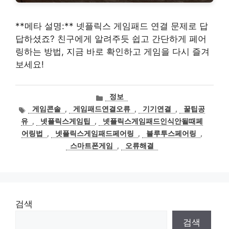
**메타 설명:** 넷플릭스 게임패드 연결 문제로 답
답하셨죠? 친구에게 알려주듯 쉽고 간단하게 페어
링하는 방법, 지금 바로 확인하고 게임을 다시 즐겨
보세요!
카
정보
테
태
게임콘솔
,
게임패드연결오류
,
기기연결
,
꿀팁공
고
그
유
,
넷플릭스게임팁
,
넷플릭스게임패드인식안될때페
리
어링법
,
넷플릭스게임패드페어링
,
블루투스페어링
,
스마트폰게임
,
오류해결
검색
검색