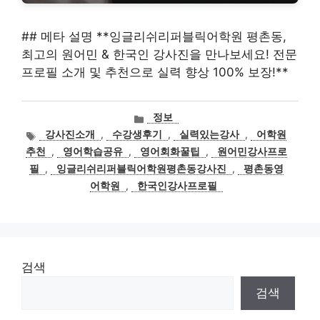
## 메타 설명 **잉글리쉬리퍼블릭어학원 평촌동,
최고의 원어민 & 한국인 강사진을 만나보세요! 전문
프로필 소개 및 추천으로 실력 향상 100% 보장!**
카
정보
테
태
강사진소개
,
수강생후기
,
실력있는강사
,
어학원
고
그
추천
,
영어학습공유
,
영어회화꿀팁
,
원어민강사프로
리
필
,
잉글리쉬리퍼블릭어학원평촌동강사진
,
평촌동영
어학원
,
한국인강사프로필
검색
검색