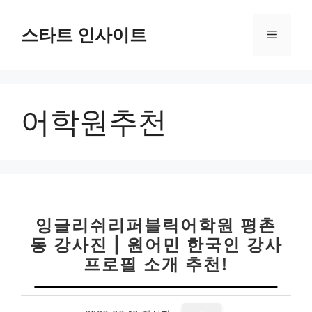
컨
텐
스타트 인사이트
메
츠
로
뉴
건
너
어학원추천
뛰
기
잉글리쉬리퍼블릭어학원 평촌
동 강사진 | 원어민 한국인 강사
프로필 소개 추천!