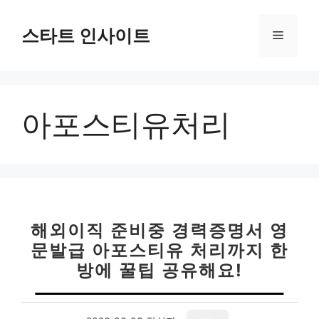
컨
텐
스타트 인사이트
메
츠
로
뉴
건
너
아포스티유처리
뛰
기
해외이직 준비중 경력증명서 영
문발급 아포스티유 처리까지 한
방에 꿀팁 공유해요!