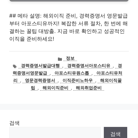
## 메타 설명: 해외이직 준비, 경력증명서 영문발급
부터 아포스티유까지! 복잡한 서류 절차, 한 번에 해
결하는 꿀팁 대방출. 지금 바로 확인하고 성공적인
이직을 준비하세요!
카
정보
테
태
경력증명서발급대행
,
경력증명서아포스티유
,
경
고
그
력증명서영문발급
,
아포스티유원스톱
,
아포스티유처
리
리
,
영문경력증명서
,
이직준비노하우
,
해외이직꿀
팁
,
해외이직준비
,
해외취업준비
검색
검색