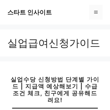
컨
텐
스타트 인사이트
메
츠
로
뉴
건
너
실업급여신청가이드
뛰
기
실업수당 신청방법 단계별 가이
드 | 지급액 예상해보기 | 수급
조건 체크, 친구에게 공유해드
려요!