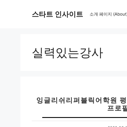
컨
텐
스타트 인사이트
소개 페이지 (About
츠
로
건
너
뛰
실력있는강사
기
잉글리쉬리퍼블릭어학원 평촌
프로필