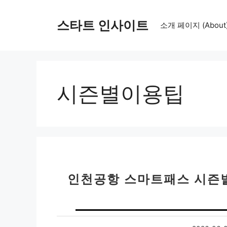
컨
텐
스타트 인사이트
소개 페이지 (About
츠
로
건
너
뛰
시즌별이용팁
기
인천공항 스마트패스 시즌별