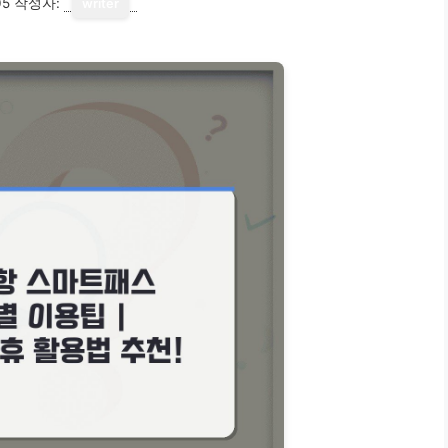
05
작성자:
writer