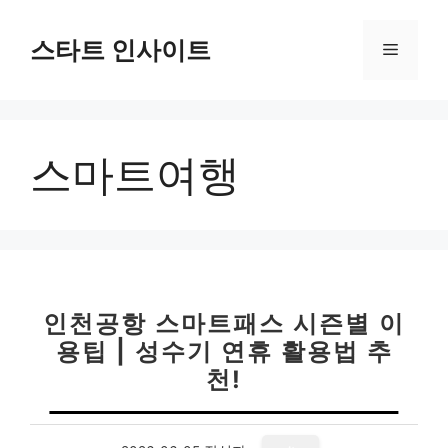
컨
텐
스타트 인사이트
메
츠
로
뉴
건
너
스마트여행
뛰
기
인천공항 스마트패스 시즌별 이
용팁 | 성수기 연휴 활용법 추
천!