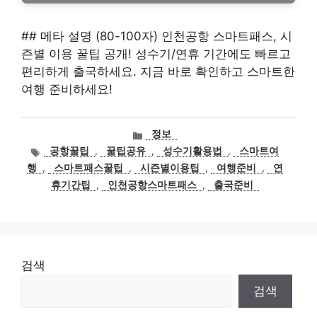
## 메타 설명 (80-100자) 인천공항 스마트패스, 시
즌별 이용 꿀팁 공개! 성수기/연휴 기간에도 빠르고
편리하게 출국하세요. 지금 바로 확인하고 스마트한
여행 준비하세요!
카
정보
테
태
공항꿀팁
,
꿀팁공유
,
성수기활용법
,
스마트여
고
그
행
,
스마트패스꿀팁
,
시즌별이용팁
,
여행준비
,
연
리
휴기간팁
,
인천공항스마트패스
,
출국준비
검색
검색