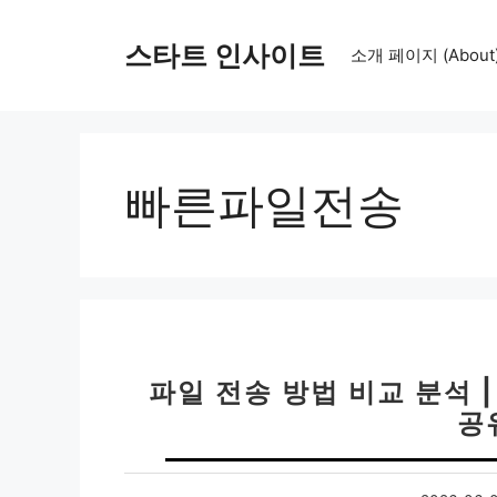
컨
텐
스타트 인사이트
소개 페이지 (About
츠
로
건
너
뛰
빠른파일전송
기
파일 전송 방법 비교 분석 
공