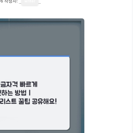
06
작성자:
writer