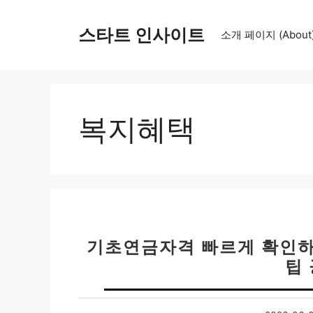
컨
텐
스타트 인사이트
소개 페이지 (About
츠
로
건
너
뛰
복지혜택
기
기초연금자격 빠르게 확인하
팁