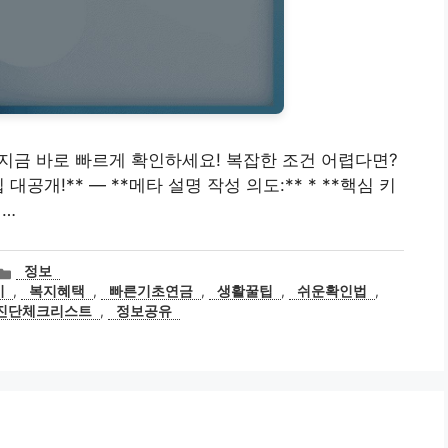
격, 지금 바로 빠르게 확인하세요! 복잡한 조건 어렵다면?
개!** — **메타 설명 작성 의도:** * **핵심 키
 …
카
정보
테
비
,
복지혜택
,
빠른기초연금
,
생활꿀팁
,
쉬운확인법
,
고
진단체크리스트
,
정보공유
리