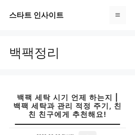
컨
텐
스타트 인사이트
메
츠
로
뉴
건
너
백팩정리
뛰
기
백팩 세탁 시기 언제 하는지 |
백팩 세탁과 관리 적정 주기, 친
친 친구에게 추천해요!