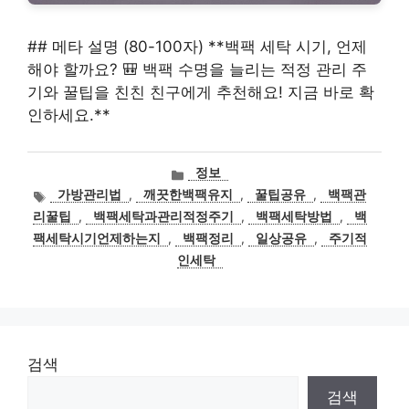
## 메타 설명 (80-100자) **백팩 세탁 시기, 언제
해야 할까요? 🎒 백팩 수명을 늘리는 적정 관리 주
기와 꿀팁을 친친 친구에게 추천해요! 지금 바로 확
인하세요.**
카
정보
테
태
가방관리법
,
깨끗한백팩유지
,
꿀팁공유
,
백팩관
고
그
리꿀팁
,
백팩세탁과관리적정주기
,
백팩세탁방법
,
백
리
팩세탁시기언제하는지
,
백팩정리
,
일상공유
,
주기적
인세탁
검색
검색