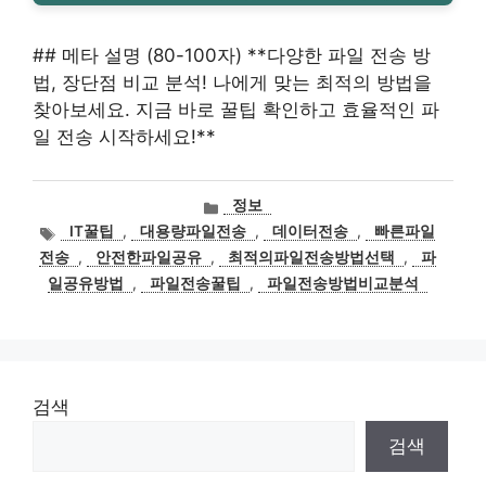
## 메타 설명 (80-100자) **다양한 파일 전송 방
법, 장단점 비교 분석! 나에게 맞는 최적의 방법을
찾아보세요. 지금 바로 꿀팁 확인하고 효율적인 파
일 전송 시작하세요!**
카
정보
테
태
IT꿀팁
,
대용량파일전송
,
데이터전송
,
빠른파일
고
그
전송
,
안전한파일공유
,
최적의파일전송방법선택
,
파
리
일공유방법
,
파일전송꿀팁
,
파일전송방법비교분석
검색
검색