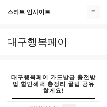
컨
텐
스타트 인사이트
메
츠
로
뉴
건
너
대구행복페이
뛰
기
대구행복페이 카드발급 충전방
법 할인혜택 총정리 꿀팁 공유
할게요!