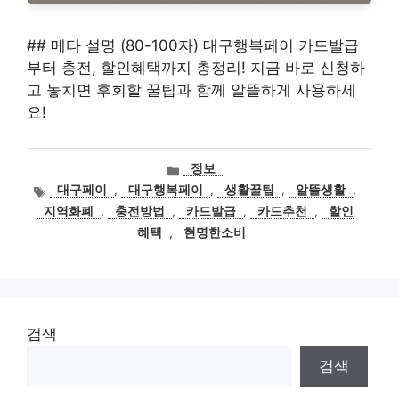
## 메타 설명 (80-100자) 대구행복페이 카드발급
부터 충전, 할인혜택까지 총정리! 지금 바로 신청하
고 놓치면 후회할 꿀팁과 함께 알뜰하게 사용하세
요!
카
정보
테
태
대구페이
,
대구행복페이
,
생활꿀팁
,
알뜰생활
,
고
그
지역화폐
,
충전방법
,
카드발급
,
카드추천
,
할인
리
혜택
,
현명한소비
검색
검색