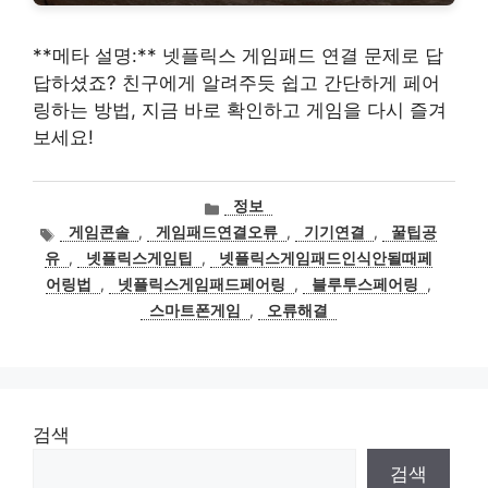
**메타 설명:** 넷플릭스 게임패드 연결 문제로 답
답하셨죠? 친구에게 알려주듯 쉽고 간단하게 페어
링하는 방법, 지금 바로 확인하고 게임을 다시 즐겨
보세요!
카
정보
테
태
게임콘솔
,
게임패드연결오류
,
기기연결
,
꿀팁공
고
그
유
,
넷플릭스게임팁
,
넷플릭스게임패드인식안될때페
리
어링법
,
넷플릭스게임패드페어링
,
블루투스페어링
,
스마트폰게임
,
오류해결
검색
검색