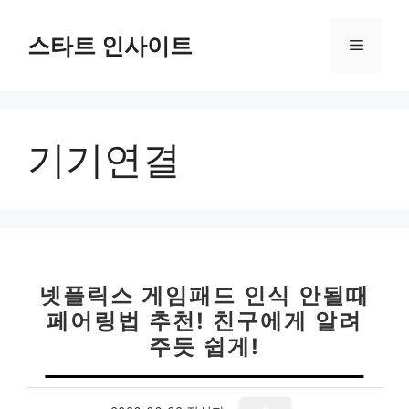
컨
텐
스타트 인사이트
메
츠
로
뉴
건
너
기기연결
뛰
기
넷플릭스 게임패드 인식 안될때
페어링법 추천! 친구에게 알려
주듯 쉽게!