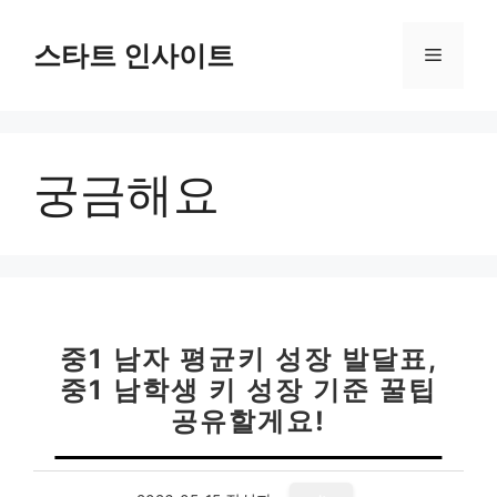
컨
텐
스타트 인사이트
메
츠
로
뉴
건
너
궁금해요
뛰
기
중1 남자 평균키 성장 발달표,
중1 남학생 키 성장 기준 꿀팁
공유할게요!