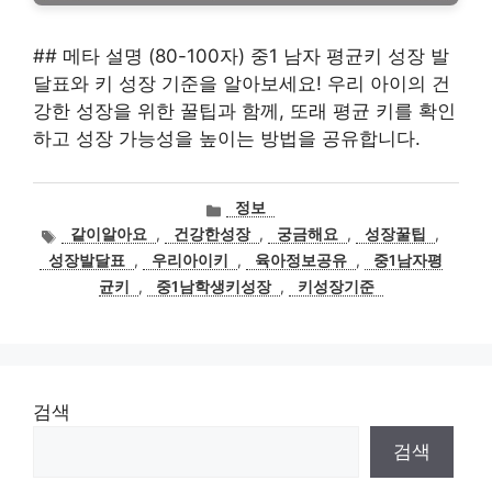
## 메타 설명 (80-100자) 중1 남자 평균키 성장 발
달표와 키 성장 기준을 알아보세요! 우리 아이의 건
강한 성장을 위한 꿀팁과 함께, 또래 평균 키를 확인
하고 성장 가능성을 높이는 방법을 공유합니다.
카
정보
테
태
같이알아요
,
건강한성장
,
궁금해요
,
성장꿀팁
,
고
그
성장발달표
,
우리아이키
,
육아정보공유
,
중1남자평
리
균키
,
중1남학생키성장
,
키성장기준
검색
검색