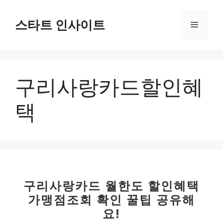
컨
텐
스타트 인사이트
메
츠
로
뉴
건
너
구리사랑카드할인혜
뛰
기
택
구리사랑카드 월한도 할인혜택
가맹점조회 확인 꿀팁 공유해
요!