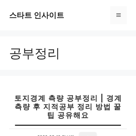
컨
텐
스타트 인사이트
메
츠
로
뉴
건
너
공부정리
뛰
기
토지경계 측량 공부정리 | 경계
측량 후 지적공부 정리 방법 꿀
팁 공유해요