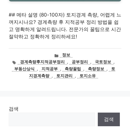
## 메타 설명 (80-100자) 토지경계 측량, 어렵게 느
껴지시나요? 경계측량 후 지적공부 정리 방법을 쉽
고 명확하게 알려드립니다. 전문가의 꿀팁으로 시간
절약하고 정확하게 정리하세요!
카
정보
테
태
경계측량후지적공부정리
,
공부정리
,
국토정보
,
고
그
부동산상식
,
지적공부
,
측량꿀팁
,
측량정보
,
토
리
지경계측량
,
토지관리
,
토지소유
검색
검색