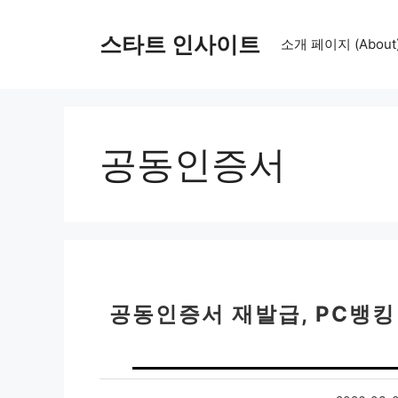
컨
텐
스타트 인사이트
소개 페이지 (About
츠
로
건
너
뛰
공동인증서
기
공동인증서 재발급, PC뱅