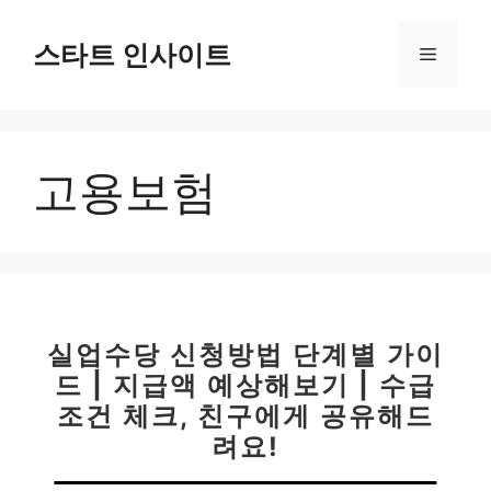
컨
텐
스타트 인사이트
메
츠
로
뉴
건
너
고용보험
뛰
기
실업수당 신청방법 단계별 가이
드 | 지급액 예상해보기 | 수급
조건 체크, 친구에게 공유해드
려요!