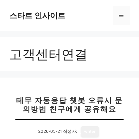
컨
텐
스타트 인사이트
메
츠
로
뉴
건
너
고객센터연결
뛰
기
테무 자동응답 챗봇 오류시 문
의방법 친구에게 공유해요
2026-05-21
작성자:
writer