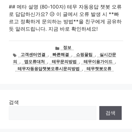
## 메타 설명 (80-100자) 테무 자동응답 챗봇 오류
로 답답하신가요? 😥 이 글에서 오류 발생 시 **빠
르고 정확하게 문의하는 방법**을 친구에게 공유하
듯 알려드립니다. 지금 바로 확인하세요!
카
정보
테
태
고객센터연결
,
빠른해결
,
쇼핑꿀팁
,
실시간문
고
그
의
,
앱오류대처
,
테무문의방법
,
테무이용가이드
,
리
테무자동응답챗봇오류시문의방법
,
테무챗봇오류
검색
검색