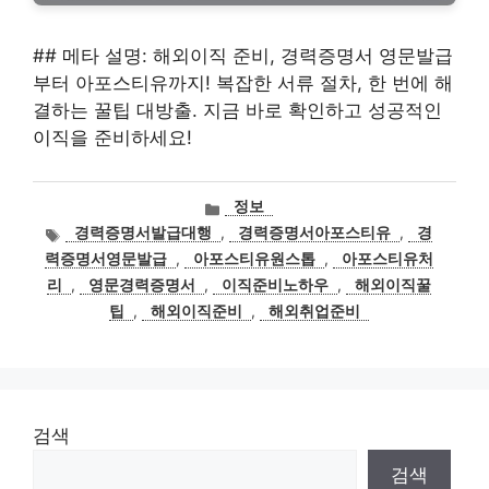
## 메타 설명: 해외이직 준비, 경력증명서 영문발급
부터 아포스티유까지! 복잡한 서류 절차, 한 번에 해
결하는 꿀팁 대방출. 지금 바로 확인하고 성공적인
이직을 준비하세요!
카
정보
테
태
경력증명서발급대행
,
경력증명서아포스티유
,
경
고
그
력증명서영문발급
,
아포스티유원스톱
,
아포스티유처
리
리
,
영문경력증명서
,
이직준비노하우
,
해외이직꿀
팁
,
해외이직준비
,
해외취업준비
검색
검색