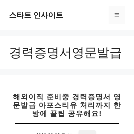
컨
텐
스타트 인사이트
메
츠
로
뉴
건
너
경력증명서영문발급
뛰
기
해외이직 준비중 경력증명서 영
문발급 아포스티유 처리까지 한
방에 꿀팁 공유해요!