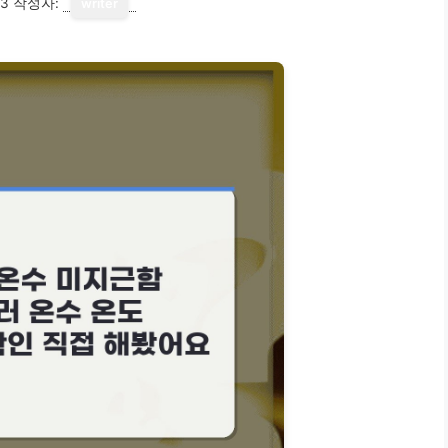
13
작성자:
writer