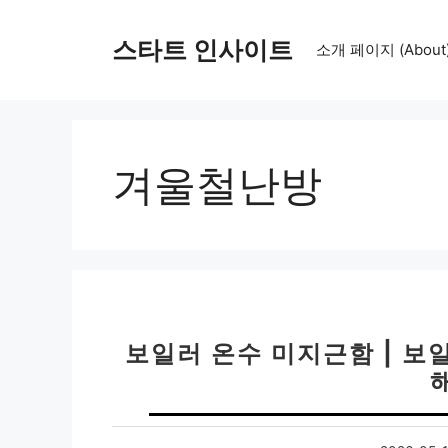
컨
텐
스타트 인사이트
소개 페이지 (About
츠
로
건
너
뛰
겨울철난방
기
보일러 온수 미지근함 | 보