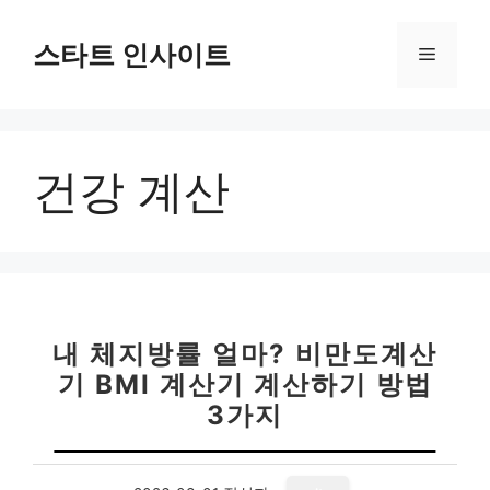
컨
텐
스타트 인사이트
메
츠
로
뉴
건
너
건강 계산
뛰
기
내 체지방률 얼마? 비만도계산
기 BMI 계산기 계산하기 방법
3가지