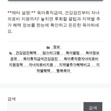
**메타 설명:** 육아휴직급여, 건강검진부터 자녀
의료비 지원까지! 놓치면 후회할 꿀팁과 지역별 추
가 혜택 정보를 한눈에 확인하고 든든한 육아하세
요.
카
정보
테
태
건강검진혜택
,
맘스타그램
,
육아꿀팁
,
육아정보
고
그
공유
,
육아휴직급여건강검진
,
육아휴직중자녀의료비
리
지원정책
,
자녀의료비지원
,
지역별추가혜택비교
,
지
역별혜택
,
행복육아
검색
검색