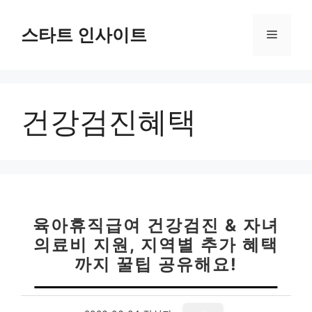
컨
텐
스타트 인사이트
메
츠
로
뉴
건
너
건강검진혜택
뛰
기
육아휴직급여 건강검진 & 자녀
의료비 지원, 지역별 추가 혜택
까지 꿀팁 공유해요!