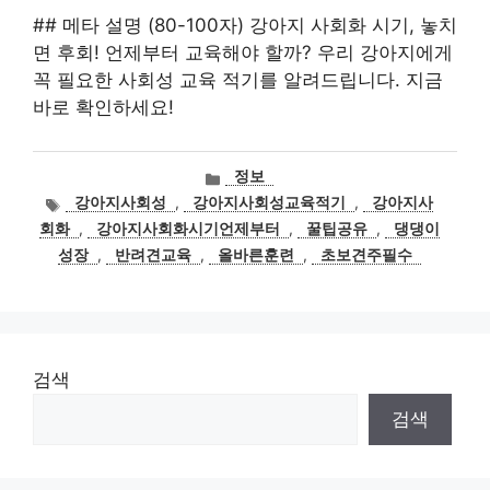
## 메타 설명 (80-100자) 강아지 사회화 시기, 놓치
면 후회! 언제부터 교육해야 할까? 우리 강아지에게
꼭 필요한 사회성 교육 적기를 알려드립니다. 지금
바로 확인하세요!
카
정보
테
태
강아지사회성
,
강아지사회성교육적기
,
강아지사
고
그
회화
,
강아지사회화시기언제부터
,
꿀팁공유
,
댕댕이
리
성장
,
반려견교육
,
올바른훈련
,
초보견주필수
검색
검색