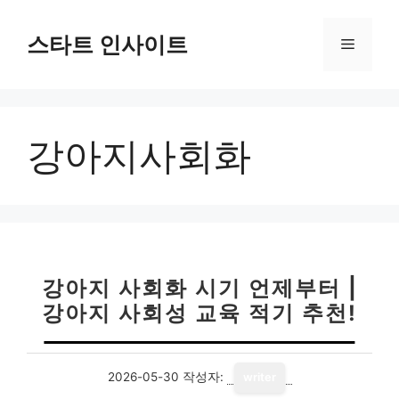
컨
텐
스타트 인사이트
메
츠
로
뉴
건
너
강아지사회화
뛰
기
강아지 사회화 시기 언제부터 |
강아지 사회성 교육 적기 추천!
2026-05-30
작성자:
writer