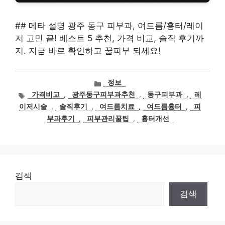
## 메타 설명 광주 동구 피부과, 여드름/흉터/레이
저 고민 끝! 베스트 5 추천, 가격 비교, 솔직 후기까
지. 지금 바로 확인하고 꿀피부 되세요!
카
정보
테
태
가격비교
,
광주동구피부과추천
,
동구피부과
,
레
고
그
이저시술
,
솔직후기
,
여드름치료
,
여드름흉터
,
피
리
부과후기
,
피부관리꿀팁
,
흉터개선
검색
검색