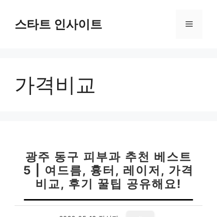
컨
텐
스타트 인사이트
메
츠
로
뉴
건
너
가격비교
뛰
기
광주 동구 피부과 추천 베스트
5 | 여드름, 흉터, 레이저, 가격
비교, 후기 꿀팁 공유해요!