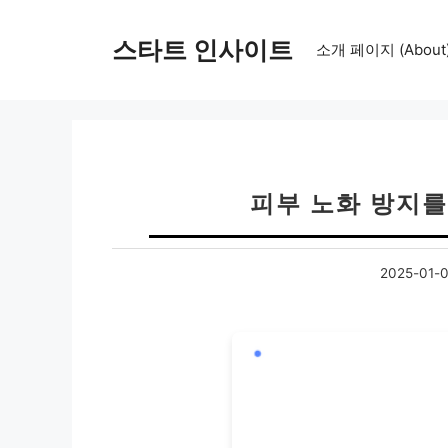
컨
텐
스타트 인사이트
소개 페이지 (About
츠
로
건
너
뛰
기
피부 노화 방지를
2025-01-