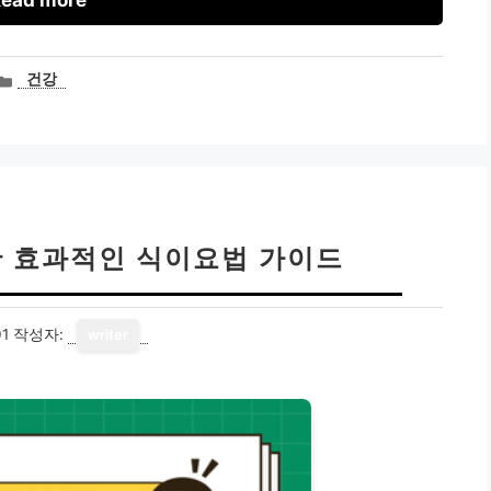
ead more
카
건강
테
고
리
한 효과적인 식이요법 가이드
01
작성자:
writer