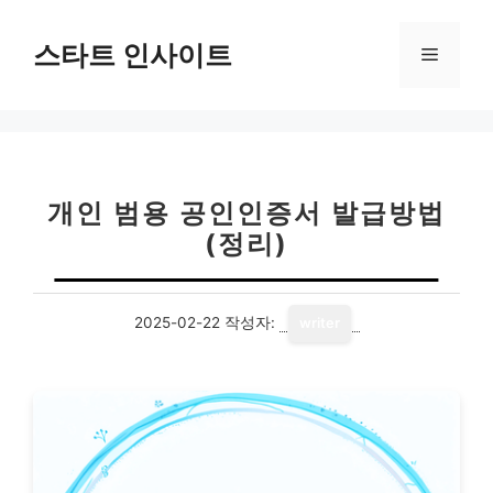
컨
텐
스타트 인사이트
메
츠
로
뉴
건
너
뛰
기
개인 범용 공인인증서 발급방법
(정리)
2025-02-22
작성자:
writer