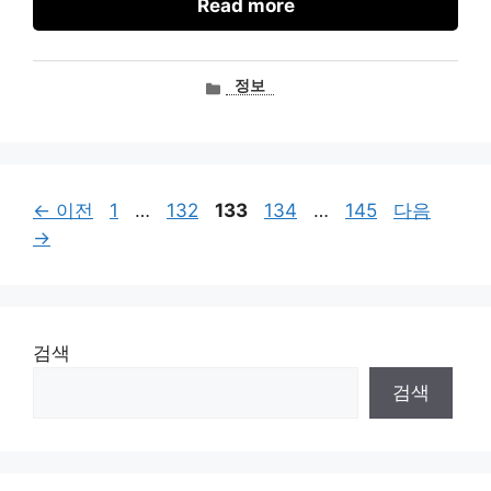
Read more
카
정보
테
고
리
페
페
페
페
페
←
이전
1
…
132
133
134
…
145
다음
이
이
이
이
이
→
지
지
지
지
지
검색
검색