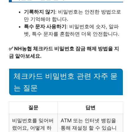
기록하지 않기
: 비밀번호는 안전한 방법으로
만 기억해야 합니다.
특수 문자 사용하기
: 비밀번호에 숫자, 알파
벳, 특수 문자를 혼합하면 더욱 안전합니다.
✅
NH농협 체크카드 비밀번호 잠금 해제 방법을 지
금 알아보세요.
체크카드 비밀번호 관련 자주 묻
는 질문
질문
답변
비밀번호를 잊어버
ATM 또는 인터넷 뱅킹을
렸어요, 어떻게 하
통해 재설정 할 수 있습니