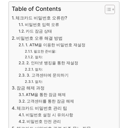
Table of Contents
체크카드 비밀번호 오류란?
비밀번호 입력 오류
카드 잠금 상태
비밀번호 오류 해결 방법
1. ATM을 이용한 비밀번호 재설정
필요한 준비물:
절차:
2. 인터넷 뱅킹을 통한 재설정
절차:
3. 고객센터에 문의하기
절차:
잠금 해제 과정
ATM을 통한 잠금 해제
고객센터를 통한 잠금 해제
체크카드 비밀번호 관리 팁
비밀번호 설정 시 유의사항
비밀번호 안전 관리