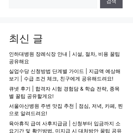
검색
최신 글
인하대병원 장례식장 안내 | 시설, 절차, 비용 꿀팁
공유해요
실업수당 신청방법 단계별 가이드 | 지급액 예상해
보기 | 수급 조건 체크, 친구에게 공유해드려요!
큐넷 후기 | 합격자 시험 경험담 & 학습 전략, 종목
별 꿀팁 공유할게요!
서울아산병원 주변 맛집 추천 | 점심, 저녁, 카페, 찐
으로 알려드려요!
육아휴직 급여 사후지급금 | 신청부터 입금까지 소
요기간 및 확인방법, 미지급 시 대처방안 꿀팁 공유