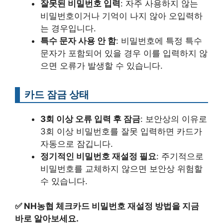
잘못된 비밀번호 입력
: 자주 사용하지 않는
비밀번호이거나 기억이 나지 않아 오입력하
는 경우입니다.
특수 문자 사용 안 함
: 비밀번호에 특정 특수
문자가 포함되어 있을 경우 이를 입력하지 않
으면 오류가 발생할 수 있습니다.
카드 잠금 상태
3회 이상 오류 입력 후 잠금
: 보안상의 이유로
3회 이상 비밀번호를 잘못 입력하면 카드가
자동으로 잠깁니다.
정기적인 비밀번호 재설정 필요
: 주기적으로
비밀번호를 교체하지 않으면 보안상 위험할
수 있습니다.
✅
NH농협 체크카드 비밀번호 재설정 방법을 지금
바로 알아보세요.