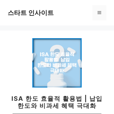
컨
텐
스타트 인사이트
메
츠
로
뉴
건
너
뛰
기
ISA 한도 효율적 활용법 | 납입
한도와 비과세 혜택 극대화