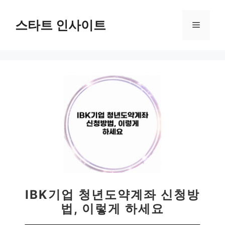
컨
텐
스타트 인사이트
메
츠
로
뉴
건
너
뛰
기
IBK기업 청년도약계좌 신청방
법, 이렇게 하세요