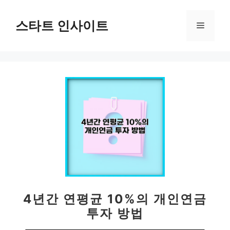
컨
텐
스타트 인사이트
메
츠
로
뉴
건
너
뛰
기
4년간 연평균 10%의 개인연금
투자 방법