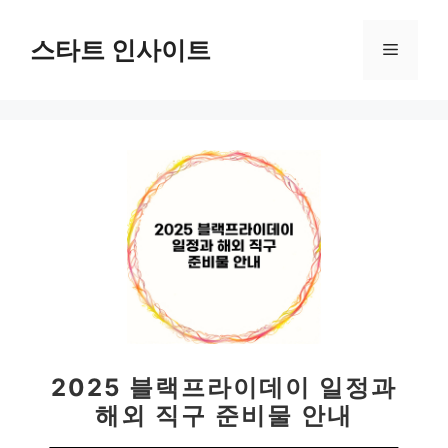
컨
텐
스타트 인사이트
메
츠
로
뉴
건
너
뛰
기
2025 블랙프라이데이 일정과
해외 직구 준비물 안내