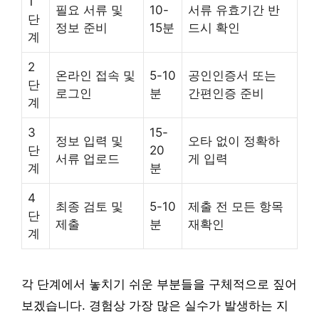
1
필요 서류 및
10-
서류 유효기간 반
단
정보 준비
15분
드시 확인
계
2
온라인 접속 및
5-10
공인인증서 또는
단
로그인
분
간편인증 준비
계
3
15-
정보 입력 및
오타 없이 정확하
단
20
서류 업로드
게 입력
계
분
4
최종 검토 및
5-10
제출 전 모든 항목
단
제출
분
재확인
계
각 단계에서 놓치기 쉬운 부분들을 구체적으로 짚어
보겠습니다. 경험상 가장 많은 실수가 발생하는 지