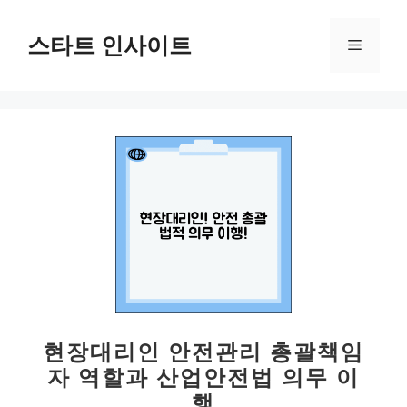
컨
텐
스타트 인사이트
메
츠
로
뉴
건
너
뛰
기
현장대리인 안전관리 총괄책임
자 역할과 산업안전법 의무 이
행